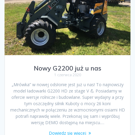
Nowy G2200 już u nas
1 czerwca 2020
„Mrówka” w nowej odsłonie jest już u nas! To najnowszy
model ładowarki G2200 HD ze stage V 💪 Posiadamy w
ofercie wersje rolnicze i budowlane. Super wydajny a przy
tym oszczędny silnik Kuboty o mocy 26 koni
mechanicznych w połączeniu ze wzmocnionymi osiami HD
potrafi naprawdę wiele. Przekonaj się sam i wypróbuj
wersję DEMO dostępną na miejscu.…
Dowiedz się więcej