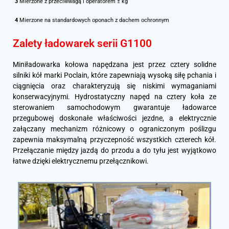
3
Mierzone z przeciwwagą i operatorem ± kg
4
Mierzone na standardowych oponach z dachem ochronnym
Zalety ładowarek serii G1100
Miniładowarka kołowa napędzana jest przez cztery solidne
silniki kół marki Poclain, które zapewniają wysoką siłę pchania i
ciągnięcia oraz charakteryzują się niskimi wymaganiami
konserwacyjnymi. Hydrostatyczny napęd na cztery koła ze
sterowaniem samochodowym gwarantuje ładowarce
przegubowej doskonałe właściwości jezdne, a elektrycznie
załączany mechanizm różnicowy o ograniczonym poślizgu
zapewnia maksymalną przyczepność wszystkich czterech kół.
Przełączanie między jazdą do przodu a do tyłu jest wyjątkowo
łatwe dzięki elektrycznemu przełącznikowi.