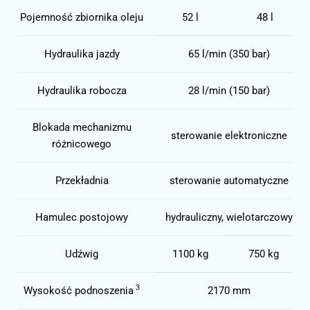
Pojemność zbiornika oleju
52 l
48 l
Hydraulika jazdy
65 l/min (350 bar)
Hydraulika robocza
28 l/min (150 bar)
Blokada mechanizmu
sterowanie elektroniczne
różnicowego
Przekładnia
sterowanie automatyczne
Hamulec postojowy
hydrauliczny, wielotarczowy
Udźwig
1100 kg
750 kg
3
Wysokość podnoszenia
2170 mm