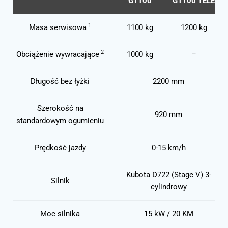
G1100
G1100 TELE
1
Masa serwisowa
1100 kg
1200 kg
2
Obciążenie wywracające
1000 kg
–
Długość bez łyżki
2200 mm
Szerokość na
920 mm
standardowym ogumieniu
Prędkość jazdy
0-15 km/h
Kubota D722 (Stage V) 3-
Silnik
cylindrowy
Moc silnika
15 kW / 20 KM