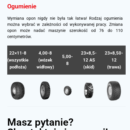
Ogumienie
Wymiana opon nigdy nie była tak łatwa! Rodzaj ogumienia
można wybrać w zależności od wykonywanej pracy. Zmiana
opon może nadać maszynie szerokość od 76 do 110
centymetrów.
22×11-8
4,00-8
23×8,5-
23×8,50-
5,00-
(wszystkie
(wózek
12 AS
12
8
podłoża)
widłowy)
(skid)
(trawa)
Masz pytanie?