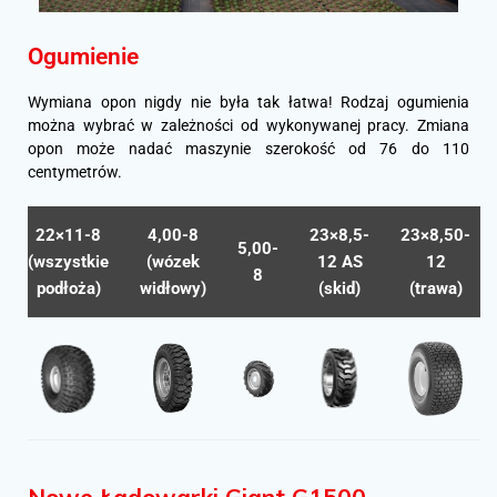
Ogumienie
Wymiana opon nigdy nie była tak łatwa! Rodzaj ogumienia
można wybrać w zależności od wykonywanej pracy. Zmiana
opon może nadać maszynie szerokość od 76 do 110
centymetrów.
22×11-8
4,00-8
23×8,5-
23×8,50-
5,00-
(wszystkie
(wózek
12 AS
12
8
podłoża)
widłowy)
(skid)
(trawa)
Nowe Ładowarki Giant G1500