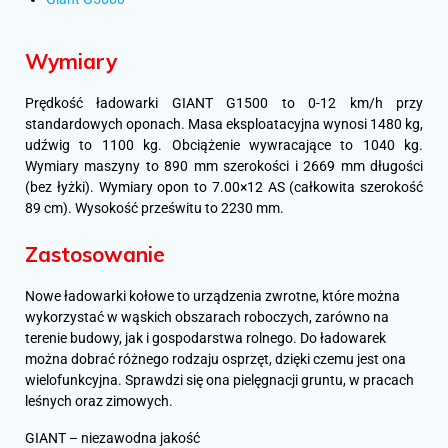
Wymiary
Prędkość ładowarki GIANT G1500 to 0-12 km/h przy
standardowych oponach. Masa eksploatacyjna wynosi 1480 kg,
udźwig to 1100 kg. Obciążenie wywracające to 1040 kg.
Wymiary maszyny to 890 mm szerokości i 2669 mm długości
(bez łyżki). Wymiary opon to 7.00×12 AS (całkowita szerokość
89 cm). Wysokość prześwitu to 2230 mm.
Zastosowanie
Nowe ładowarki kołowe to urządzenia zwrotne, które można
wykorzystać w wąskich obszarach roboczych, zarówno na
terenie budowy, jak i gospodarstwa rolnego. Do ładowarek
można dobrać różnego rodzaju osprzęt, dzięki czemu jest ona
wielofunkcyjna. Sprawdzi się ona pielęgnacji gruntu, w pracach
leśnych oraz zimowych.
GIANT – niezawodna jakość