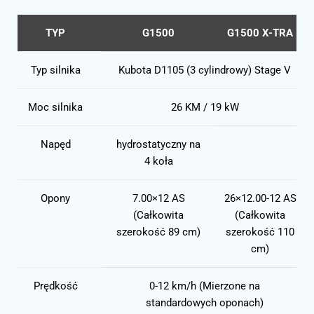
TYP
G1500
G1500 X-TRA
Typ silnika
Kubota D1105 (3 cylindrowy) Stage V
Moc silnika
26 KM / 19 kW
Napęd
hydrostatyczny na
4 koła
Opony
7.00×12 AS
26×12.00-12 AS
(Całkowita
(Całkowita
szerokość 89 cm)
szerokość 110
cm)
Prędkość
0-12 km/h (Mierzone na
standardowych oponach)