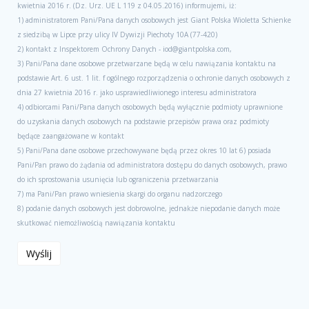
kwietnia 2016 r. (Dz. Urz. UE L 119 z 04.05.2016) informujemi, iż:
1) administratorem Pani/Pana danych osobowych jest Giant Polska Wioletta Schienke
z siedzibą w Lipce przy ulicy IV Dywizji Piechoty 10A (77-420)
2) kontakt z Inspektorem Ochrony Danych - iod@giantpolska.com,
3) Pani/Pana dane osobowe przetwarzane będą w celu nawiązania kontaktu na
podstawie Art. 6 ust. 1 lit. f ogólnego rozporządzenia o ochronie danych osobowych z
dnia 27 kwietnia 2016 r. jako usprawiedliwionego interesu administratora
4) odbiorcami Pani/Pana danych osobowych będą wyłącznie podmioty uprawnione
do uzyskania danych osobowych na podstawie przepisów prawa oraz podmioty
będące zaangażowane w kontakt
5) Pani/Pana dane osobowe przechowywane będą przez okres 10 lat 6) posiada
Pani/Pan prawo do żądania od administratora dostępu do danych osobowych, prawo
do ich sprostowania usunięcia lub ograniczenia przetwarzania
7) ma Pani/Pan prawo wniesienia skargi do organu nadzorczego
8) podanie danych osobowych jest dobrowolne, jednakże niepodanie danych może
skutkować niemożliwością nawiązania kontaktu