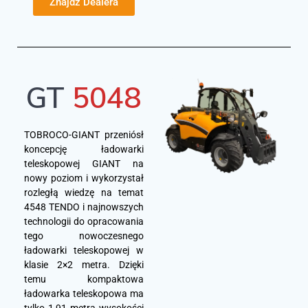
Znajdź Dealera
GT
5048
TOBROCO-GIANT przeniósł
koncepcję ładowarki
teleskopowej GIANT na
nowy poziom i wykorzystał
rozległą wiedzę na temat
4548 TENDO i najnowszych
technologii do opracowania
tego nowoczesnego
ładowarki teleskopowej w
klasie 2×2 metra. Dzięki
temu kompaktowa
ładowarka teleskopowa ma
tylko 1,91 metra wysokości