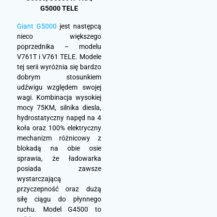
G5000 TELE
Giant G5000
jest następcą
nieco większego
poprzednika – modelu
V761T i V761 TELE. Modele
tej serii wyróżnia się bardzo
dobrym stosunkiem
udźwigu względem swojej
wagi. Kombinacja wysokiej
mocy 75KM, silnika diesla,
hydrostatyczny napęd na 4
koła oraz 100% elektryczny
mechanizm różnicowy z
blokadą na obie osie
sprawia, że ładowarka
posiada zawsze
wystarczającą
przyczepność oraz dużą
siłę ciągu do płynnego
ruchu. Model G4500 to