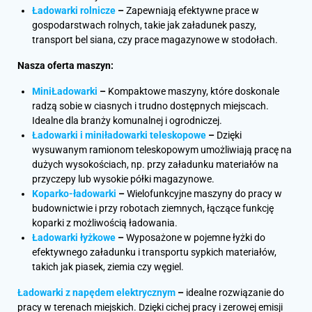
Ładowarki rolnicze
–
Zapewniają efektywne prace w
gospodarstwach rolnych, takie jak załadunek paszy,
transport bel siana, czy prace magazynowe w stodołach.
Nasza oferta maszyn:
MiniŁadowarki
–
Kompaktowe maszyny, które doskonale
radzą sobie w ciasnych i trudno dostępnych miejscach.
Idealne dla branży komunalnej i ogrodniczej.
Ładowarki i miniładowarki teleskopowe
–
Dzięki
wysuwanym ramionom teleskopowym umożliwiają pracę na
dużych wysokościach, np. przy załadunku materiałów na
przyczepy lub wysokie półki magazynowe.
Koparko-ładowarki
–
Wielofunkcyjne maszyny do pracy w
budownictwie i przy robotach ziemnych, łączące funkcję
koparki z możliwością ładowania.
Ładowarki łyżkowe
–
Wyposażone w pojemne łyżki do
efektywnego załadunku i transportu sypkich materiałów,
takich jak piasek, ziemia czy węgiel.
Ładowarki z napędem elektrycznym
–
idealne rozwiązanie do
pracy w terenach miejskich. Dzięki cichej pracy i zerowej emisji