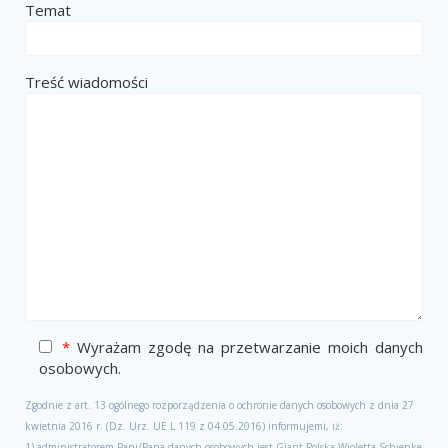
Temat
Treść wiadomości
*
Wyrażam zgodę na przetwarzanie moich danych
osobowych.
Zgodnie z art. 13 ogólnego rozporządzenia o ochronie danych osobowych z dnia 27
kwietnia 2016 r. (Dz. Urz. UE L 119 z 04.05.2016) informujemi, iż:
1) administratorem Pani/Pana danych osobowych jest Giant Polska Wioletta Schienke