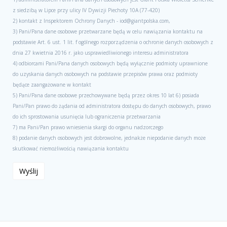
z siedzibą w Lipce przy ulicy IV Dywizji Piechoty 10A (77-420)
2) kontakt z Inspektorem Ochrony Danych - iod@giantpolska.com,
3) Pani/Pana dane osobowe przetwarzane będą w celu nawiązania kontaktu na
podstawie Art. 6 ust. 1 lit. f ogólnego rozporządzenia o ochronie danych osobowych z
dnia 27 kwietnia 2016 r. jako usprawiedliwionego interesu administratora
4) odbiorcami Pani/Pana danych osobowych będą wyłącznie podmioty uprawnione
do uzyskania danych osobowych na podstawie przepisów prawa oraz podmioty
będące zaangażowane w kontakt
5) Pani/Pana dane osobowe przechowywane będą przez okres 10 lat 6) posiada
Pani/Pan prawo do żądania od administratora dostępu do danych osobowych, prawo
do ich sprostowania usunięcia lub ograniczenia przetwarzania
7) ma Pani/Pan prawo wniesienia skargi do organu nadzorczego
8) podanie danych osobowych jest dobrowolne, jednakże niepodanie danych może
skutkować niemożliwością nawiązania kontaktu