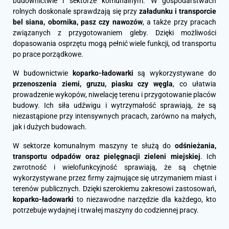
budownictwie i sektorze komunalnym. W gospodarstwach
rolnych doskonale sprawdzają się przy
załadunku i transporcie
bel siana, obornika, pasz czy nawozów
, a także przy pracach
związanych z przygotowaniem gleby. Dzięki możliwości
dopasowania osprzętu mogą pełnić wiele funkcji, od transportu
po prace porządkowe.
W budownictwie
koparko-ładowarki
są wykorzystywane do
przenoszenia ziemi, gruzu, piasku czy węgla
, co ułatwia
prowadzenie wykopów, niwelację terenu i przygotowanie placów
budowy. Ich siła udźwigu i wytrzymałość sprawiają, że są
niezastąpione przy intensywnych pracach, zarówno na małych,
jak i dużych budowach.
W sektorze komunalnym maszyny te służą do
odśnieżania,
transportu odpadów oraz pielęgnacji zieleni miejskiej
. Ich
zwrotność i wielofunkcyjność sprawiają, że są chętnie
wykorzystywane przez firmy zajmujące się utrzymaniem miast i
terenów publicznych. Dzięki szerokiemu zakresowi zastosowań,
koparko-ładowarki
to niezawodne narzędzie dla każdego, kto
potrzebuje wydajnej i trwałej maszyny do codziennej pracy.