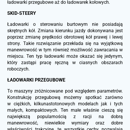
ładowarki przegubowe aż do ładowarek kołowych.
SKID-STEERY
Ładowarki o sterowaniu burtowym nie posiadają
skrętnych kół. Zmiana kierunku jazdy dokonywana jest
poprzez zmianę prędkości obrotowej kół prawej i lewej
strony. Takie rozwiązanie przekłada się na wyjątkową
manewrowość w tym również możliwość zawracania w
miejscu. Ten typ ładowarki może okazać się jedynym,
który zastąpi pracę ręczną w ciasnych obszarach
roboczych.
ŁADOWARKI PRZEGUBOWE
To maszyny zróżnicowane pod względem parametrów.
Konstrukcję przegubową możemy spotkać zarówno
w ciężkich, kilkunastotonowych modelach jak i tych
małych, kompaktowych. Ten małe właśnie cieszą się
największą popularnością z racji na dobrą
manewrowość, niewielkie wymiary oraz dobre
właściwości trakcyjne. te wszystkie cechy pozwalają