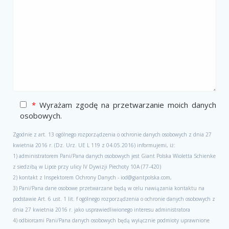
*
Wyrażam zgodę na przetwarzanie moich danych
osobowych.
Zgodnie z art. 13 ogólnego rozporządzenia o ochronie danych osobowych z dnia 27
kwietnia 2016 r. (Dz. Urz. UE L 119 z 04.05.2016) informujemi, iż:
1) administratorem Pani/Pana danych osobowych jest Giant Polska Wioletta Schienke
z siedzibą w Lipce przy ulicy IV Dywizji Piechoty 10A (77-420)
2) kontakt z Inspektorem Ochrony Danych - iod@giantpolska.com,
3) Pani/Pana dane osobowe przetwarzane będą w celu nawiązania kontaktu na
podstawie Art. 6 ust. 1 lit. f ogólnego rozporządzenia o ochronie danych osobowych z
dnia 27 kwietnia 2016 r. jako usprawiedliwionego interesu administratora
4) odbiorcami Pani/Pana danych osobowych będą wyłącznie podmioty uprawnione