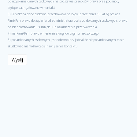
do uzyskania danych osobowych na podstawie przepisów prawa oraz podmioty
będące zaangażowane w kontakt
5) Pani/Pana dane osobowe przechowywane będą przez okres 10 lat 6) posiada
Pani/Pan prawo do żądania od administratora dostępu do danych osobowych, prawo
do ich sprostowania usunięcia lub ograniczenia przetwarzania
7) ma Pani/Pan prawo wniesienia skargi do organu nadzorczego
8) podanie danych osobowych jest dobrowolne, jednakże niepodanie danych może
skutkować niemożliwością nawiązania kontaktu