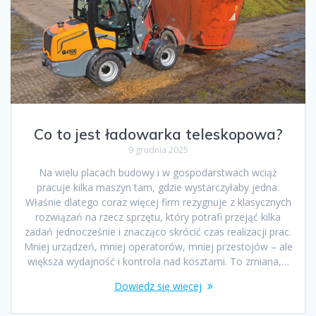
Co to jest ładowarka teleskopowa?
9 grudnia 2025
Na wielu placach budowy i w gospodarstwach wciąż
pracuje kilka maszyn tam, gdzie wystarczyłaby jedna.
Właśnie dlatego coraz więcej firm rezygnuje z klasycznych
rozwiązań na rzecz sprzętu, który potrafi przejąć kilka
zadań jednocześnie i znacząco skrócić czas realizacji prac.
Mniej urządzeń, mniej operatorów, mniej przestojów – ale
większa wydajność i kontrola nad kosztami. To zmiana,…
Dowiedz się więcej