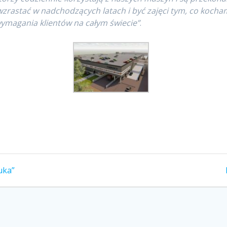
rastać w nadchodzących latach i być zajęci tym, co kocha
 wymagania klientów na całym świecie”
.
uka”