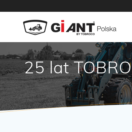
Skip
to
content
25 lat TOBR