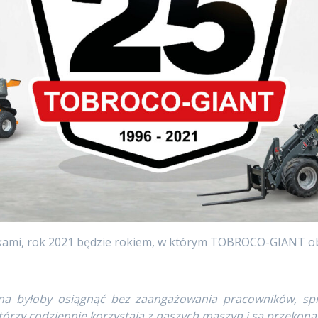
kami, rok 2021 będzie rokiem, w którym TOBROCO-GIANT obch
na byłoby osiągnąć bez zaangażowania pracowników, s
tórzy codziennie korzystają z naszych maszyn i są przekona