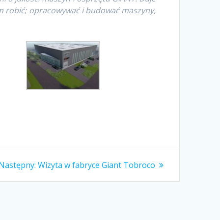
m robić;
opracowywać i budować maszyny,
Następny
Następny:
Wizyta w fabryce Giant Tobroco
wpis: