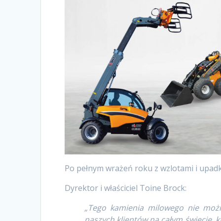
Po pełnym wrażeń roku z wzlotami i upad
Dyrektor i właściciel Toine Brock:
„Tego kamienia milowego nie moż
naszych klientów na całym świecie, k