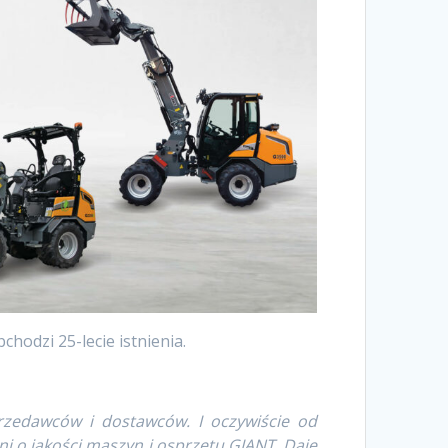
odzi 25-lecie istnienia.
przedawców i dostawców.
I oczywiście od
ni o jakości maszyn i osprzętu GIANT. Daje