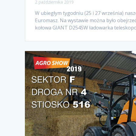
2 października 2019
W ubiegłym tygodniu (25 i 27 września) na
Euromasz. Na wystawie można było obejrzeć
kołowa GIANT D254SW ładowarka teleskop