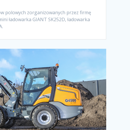
zów polowych zorganizowanych przez firmę
 mini ładowarka GIANT SK252D, ładowarka
RA.