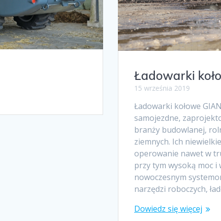
Ładowarki koł
15 września 2019
Ładowarki kołowe GIA
samojezdne, zaprojekt
branży budowlanej, rol
ziemnych. Ich niewielki
operowanie nawet w tr
przy tym wysoką moc i w
nowoczesnym systemom
narzędzi roboczych, ła
Dowiedz się więcej