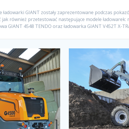
sze ładowarki GIANT zostały zaprezentowane podczas poka
 jak również przetestować następujące modele ładowarek:
owa GIANT 4548 TENDO oraz ładowarka GIANT V452T X-T