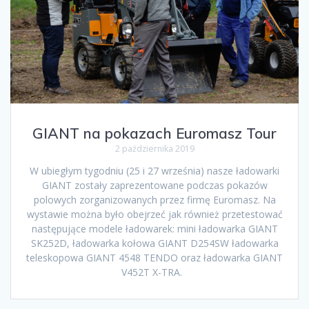
GIANT na pokazach Euromasz Tour
2 października 2019
W ubiegłym tygodniu (25 i 27 września) nasze ładowarki
GIANT zostały zaprezentowane podczas pokazów
polowych zorganizowanych przez firmę Euromasz. Na
wystawie można było obejrzeć jak również przetestować
następujące modele ładowarek: mini ładowarka GIANT
SK252D, ładowarka kołowa GIANT D254SW ładowarka
teleskopowa GIANT 4548 TENDO oraz ładowarka GIANT
V452T X-TRA.