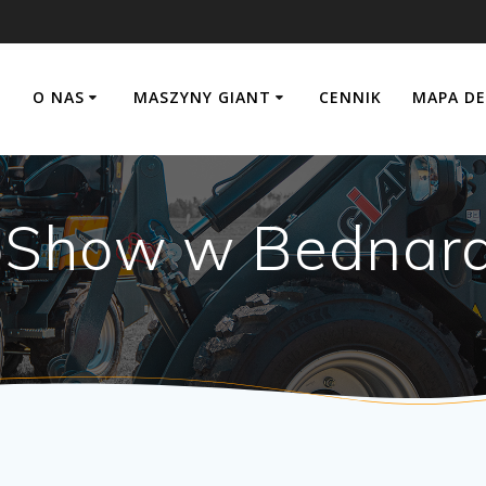
O NAS
MASZYNY GIANT
CENNIK
MAPA D
roShow w Bednar