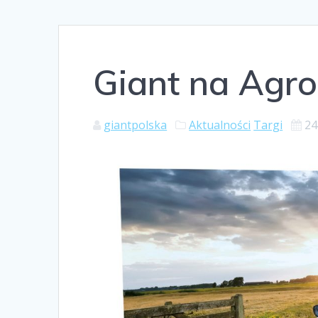
Giant na Agr
giantpolska
Aktualności
Targi
24