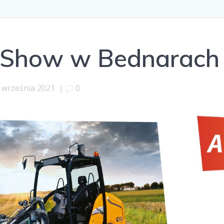
oShow w Bednarach
 września 2021
|
0