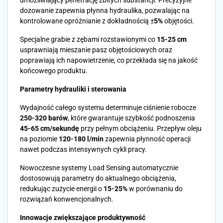
umożliwiający penetrację zbitych substancji. Precyzyjne
dozowanie zapewnia płynna hydraulika, pozwalając na
kontrolowane opróżnianie z dokładnością ±
5%
objętości.
Specjalne grabie z zębami rozstawionymi co
15-25 cm
usprawniają mieszanie pasz objętościowych oraz
poprawiają ich napowietrzenie, co przekłada się na jakość
końcowego produktu.
Parametry hydrauliki i sterowania
Wydajność całego systemu determinuje ciśnienie robocze
250-320 barów
, które gwarantuje szybkość podnoszenia
45-65 cm/sekundę
przy pełnym obciążeniu. Przepływ oleju
na poziomie
120-180 l/min
zapewnia płynność operacji
nawet podczas intensywnych cykli pracy.
Nowoczesne systemy Load Sensing automatycznie
dostosowują parametry do aktualnego obciążenia,
redukując zużycie energii o
15-25%
w porównaniu do
rozwiązań konwencjonalnych.
Innowacje zwiększające produktywność