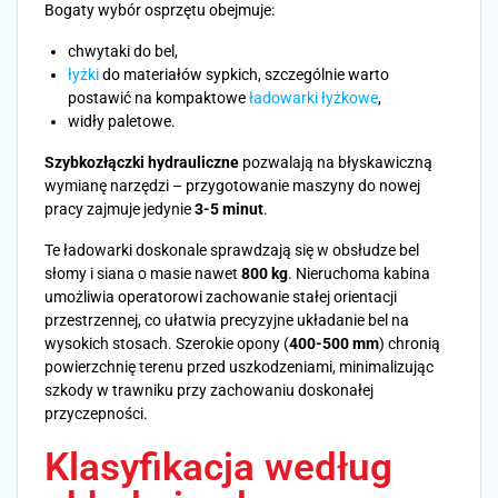
Bogaty wybór osprzętu obejmuje:
chwytaki do bel,
łyżki
do materiałów sypkich, szczególnie warto
postawić na kompaktowe
ładowarki łyżkowe
,
widły paletowe.
Szybkozłączki hydrauliczne
pozwalają na błyskawiczną
wymianę narzędzi – przygotowanie maszyny do nowej
pracy zajmuje jedynie
3-5 minut
.
Te ładowarki doskonale sprawdzają się w obsłudze bel
słomy i siana o masie nawet
800 kg
. Nieruchoma kabina
umożliwia operatorowi zachowanie stałej orientacji
przestrzennej, co ułatwia precyzyjne układanie bel na
wysokich stosach. Szerokie opony (
400-500 mm
) chronią
powierzchnię terenu przed uszkodzeniami, minimalizując
szkody w trawniku przy zachowaniu doskonałej
przyczepności.
Klasyfikacja według