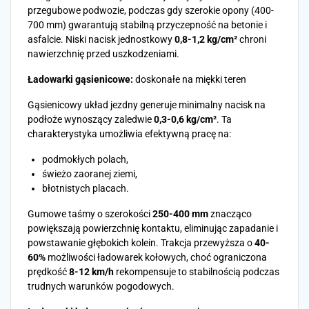
przegubowe podwozie, podczas gdy szerokie opony (400-
700 mm) gwarantują stabilną przyczepność na betonie i
asfalcie. Niski nacisk jednostkowy
0,8-1,2 kg/cm²
chroni
nawierzchnię przed uszkodzeniami.
Ładowarki gąsienicowe:
doskonałe na miękki teren
Gąsienicowy układ jezdny generuje minimalny nacisk na
podłoże wynoszący zaledwie
0,3-0,6 kg/cm²
. Ta
charakterystyka umożliwia efektywną pracę na:
podmokłych polach,
świeżo zaoranej ziemi,
błotnistych placach.
Gumowe taśmy o szerokości
250-400 mm
znacząco
powiększają powierzchnię kontaktu, eliminując zapadanie i
powstawanie głębokich kolein. Trakcja przewyższa o
40-
60%
możliwości ładowarek kołowych, choć ograniczona
prędkość
8-12 km/h
rekompensuje to stabilnością podczas
trudnych warunków pogodowych.