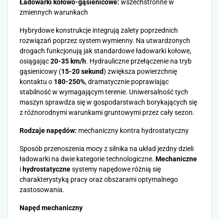
Ładowarki kołowo-gąsienicowe:
wszechstronne w
zmiennych warunkach
Hybrydowe konstrukcje integrują zalety poprzednich
rozwiązań poprzez system wymienny. Na utwardzonych
drogach funkcjonują jak standardowe ładowarki kołowe,
osiągając
20-35 km/h
. Hydrauliczne przełączenie na tryb
gąsienicowy (
15-20 sekund
) zwiększa powierzchnię
kontaktu o
180-250%
, dramatycznie poprawiając
stabilność w wymagającym terenie. Uniwersalność tych
maszyn sprawdza się w gospodarstwach borykających się
z różnorodnymi warunkami gruntowymi przez cały sezon.
Rodzaje napędów:
mechaniczny kontra hydrostatyczny
Sposób przenoszenia mocy z silnika na układ jezdny dzieli
ładowarki na dwie kategorie technologiczne.
Mechaniczne
i
hydrostatyczne
systemy napędowe różnią się
charakterystyką pracy oraz obszarami optymalnego
zastosowania.
Napęd mechaniczny