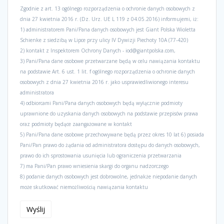
Zgodnie z art. 13 ogólnego rozporządzenia o ochronie danych osobowych z
dnia 27 kwietnia 2016 r. (Dz. Urz. UE L 119 z 04.05.2016) informujemi, iż:
1) administratorem Pani/Pana danych osobowych jest Giant Polska Wioletta
Schienke z siedzibą w Lipce przy ulicy IV Dywizji Piechoty 10A (77-420)
2) kontakt z Inspektorem Ochrony Danych - iod@giantpolska.com,
3) Pani/Pana dane osobowe przetwarzane będą w celu nawiązania kontaktu
na podstawie Art. 6 ust. 1 lit. f ogólnego rozporządzenia o ochronie danych
osobowych z dnia 27 kwietnia 2016 r. jako usprawiedliwionego interesu
administratora
4) odbiorcami Pani/Pana danych osobowych będą wyłącznie podmioty
uprawnione do uzyskania danych osobowych na podstawie przepisów prawa
oraz podmioty będące zaangażowane w kontakt
5) Pani/Pana dane osobowe przechowywane będą przez okres 10 lat 6) posiada
Pani/Pan prawo do żądania od administratora dostępu do danych osobowych,
prawo do ich sprostowania usunięcia lub ograniczenia przetwarzania
7) ma Pani/Pan prawo wniesienia skargi do organu nadzorczego
8) podanie danych osobowych jest dobrowolne, jednakże niepodanie danych
może skutkować niemożliwością nawiązania kontaktu