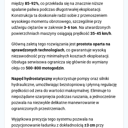
między
85-92%
, co przekłada się na znacznie niższe
spalanie paliwa podczas długotrwałej eksploatacji.
Konstrukcja ta doskonale radzi sobie z przenoszeniem
wysokiego momentu obrotowego, szczególnie przy
udźwigu ciężarów w zakresie
3-6 ton
. Na utwardzonych
powierzchniach maszyny osiągają prędkość
35-45 km/h
.
Główną zaletą tego rozwiązania jest
prostota oparta na
sprawdzonych technologiach
, co gwarantuje wysoką
niezawodność przy minimalnych kosztach eksploatacji.
Obsługa serwisowa ogranicza się głównie do wymiany
oleju co
500-800 motogodzin
.
Napęd hydrostatyczny
wykorzystuje pompy oraz silniki
hydrauliczne, umożliwiając bezstopniową i płynną regulację
prędkości od zera do wartości maksymalnej. Eliminuje to
niepożądane szarpnięcia podczas ruszania, a jednocześnie
pozwala na niezwykle delikatne manewrowanie w
ograniczonych przestrzeniach.
Wyjątkowa precyzja tego systemu pozwala na
pozycjonowanie ładunku z dokładnością
±3 cm
przy