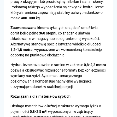
pracy z okrągłymi lub prostokątnymi belami siana i słomy.
Podstawą takiego wyposażenia są chwytaki hydrauliczne,
których ramiona zapewniają stabilny uchwyt ładunków o
masie
400-800 kg
.
Zaawansowana kinematyka
tych urządzeń umożliwia
obrót beli o pełne
360 stopni
, co znacznie ułatwia
składowanie w magazynach o ograniczonej wysokości.
Alternatywą stanowią specjalistyczne widełki o długości
1,2-1,8 metra
, wyposażone we wzmocnioną konstrukcję
odporną na punktowe obciążenia.
Hydrauliczne rozstawienie ramion w zakresie
0,8-2,2 metra
pozwala obsługiwać różnorodne formaty bez konieczności
wymiany narzędzi. System automatycznego
poziomowania kompensuje nachylenie wysięgnika,
utrzymując ładunek w stabilnej pozycji.
Rozwiązania dla materiałów sypkich
Obsługa materiałów o luźnej strukturze wymaga łyżek o
pojemności
0,8-2,5 m³
, wyposażonych w ząb tnący