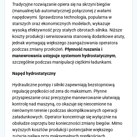
Tradycyjne rozwiązanie opiera się na skrzyni biegów
(manualnej lub automatycznej) połączonej z wałami
napędowymi. Sprawdzona technologia, popularna w
starszych oraz ekonomicznych modelach, wykazuje
wysoką efektywność przy stałych obrotach silnika. Niższe
koszty produkcji i serwisowania stanowią dodatkowe atuty,
jednak wymagają większego zaangażowania operatora
podczas zmiany przełożeń.
Płynność ruszania i
manewrowania ustępuje systemom hydrostatycznym
,
szczególnie podczas manipulacji ciężkimi ładunkami.
Napęd hydrostatyczny
Hydrauliczne pompy i silniki zapewniają bezstopniową
regulację prędkości od zera do maksimum. Płynne
przyspieszanie oraz precyzyjne manewrowanie ułatwiają
kontrolę nad maszyną, co okazuje się nieocenione na
nierównym terenie i podczas skomplikowanych operacji
załadunkowych. Operator koncentruje się wyłącznie na
obsłudze osprzętu bez konieczności zmiany biegów. Mimo
wyższych kosztów produkcji i potencjalnie większego
zużycia paliwa przy maksymalnych prędkościach,