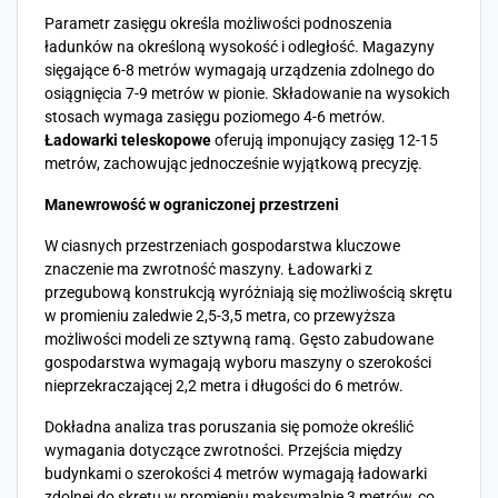
Parametr zasięgu określa możliwości podnoszenia
ładunków na określoną wysokość i odległość. Magazyny
sięgające 6-8 metrów wymagają urządzenia zdolnego do
osiągnięcia 7-9 metrów w pionie. Składowanie na wysokich
stosach wymaga zasięgu poziomego 4-6 metrów.
Ładowarki teleskopowe
oferują imponujący zasięg 12-15
metrów, zachowując jednocześnie wyjątkową precyzję.
Manewrowość w ograniczonej przestrzeni
W ciasnych przestrzeniach gospodarstwa kluczowe
znaczenie ma zwrotność maszyny. Ładowarki z
przegubową konstrukcją wyróżniają się możliwością skrętu
w promieniu zaledwie 2,5-3,5 metra, co przewyższa
możliwości modeli ze sztywną ramą. Gęsto zabudowane
gospodarstwa wymagają wyboru maszyny o szerokości
nieprzekraczającej 2,2 metra i długości do 6 metrów.
Dokładna analiza tras poruszania się pomoże określić
wymagania dotyczące zwrotności. Przejścia między
budynkami o szerokości 4 metrów wymagają ładowarki
zdolnej do skrętu w promieniu maksymalnie 3 metrów, co