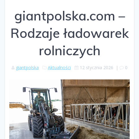
giantpolska.com –
Rodzaje ładowarek
rolniczych
giantpolska
Aktualności
12 stycznia 2026
|
0