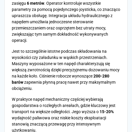
zasięgu
6 metrów
. Operator kontroluje wszystkie
parametry za pomocą pojedynczego joysticka, co znacząco
upraszcza obsługę. Integracja układu hydraulicznego z
napędem umożliwia jednoczesne sterowanie
przemieszczaniem oraz osprzętem bez utraty mocy,
zwiększając tym samym dokładność wykonywanych
operacji.
Jest to szczególnie istotne podczas składowania na
wysokości czy załadunku w wąskich przestrzeniach.
Maszyny wyposażone w ten napęd charakteryzują się
większą zwrotnością dzięki precyzyjnemu dozowaniu mocy
na każde koło. Ciśnienie robocze wynoszące
200-280
barów
zapewnia płynną pracę nawet przy maksymalnym
obciążeniu.
W praktyce napęd mechaniczny częściej wybierają
gospodarstwa o rozległych areałach, gdzie kluczowy jest
transport na większe odległości. Jego wyższa o
15-20%
wydajność paliwowa oraz niskie koszty eksploatacji
stanowią znaczącą przewagę przy intensywnym
użytkowaniu.