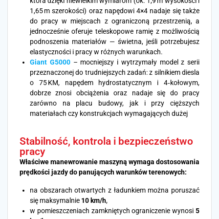
która dzięki niewielkim wymiarom (ok. 1,9 m wysokości i
1,65 m szerokości) oraz napędowi 4×4 nadaje się także
do pracy w miejscach z ograniczoną przestrzenią, a
jednocześnie oferuje teleskopowe ramię z możliwością
podnoszenia materiałów — świetna, jeśli potrzebujesz
elastyczności i pracy w różnych warunkach.
Giant G5000
– mocniejszy i wytrzymały model z serii
przeznaczonej do trudniejszych zadań: z silnikiem diesla
o 75 KM, napędem hydrostatycznym i 4‑kołowym,
dobrze znosi obciążenia oraz nadaje się do pracy
zarówno na placu budowy, jak i przy cięższych
materiałach czy konstrukcjach wymagających dużej
Stabilność, kontrola i bezpieczeństwo
pracy
Właściwe manewrowanie maszyną wymaga dostosowania
prędkości jazdy do panujących warunków terenowych:
na obszarach otwartych z ładunkiem można poruszać
się maksymalnie
10 km/h
,
w pomieszczeniach zamkniętych ograniczenie wynosi
5