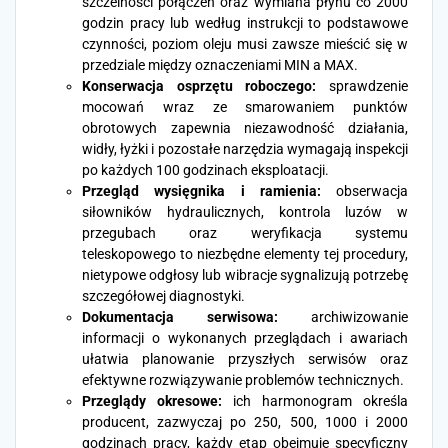
szczelności połączeń oraz wymiana płynu co 2000
godzin pracy lub według instrukcji to podstawowe
czynności, poziom oleju musi zawsze mieścić się w
przedziale między oznaczeniami MIN a MAX.
Konserwacja osprzętu roboczego:
sprawdzenie
mocowań wraz ze smarowaniem punktów
obrotowych zapewnia niezawodność działania,
widły, łyżki i pozostałe narzędzia wymagają inspekcji
po każdych 100 godzinach eksploatacji.
Przegląd wysięgnika i ramienia:
obserwacja
siłowników hydraulicznych, kontrola luzów w
przegubach oraz weryfikacja systemu
teleskopowego to niezbędne elementy tej procedury,
nietypowe odgłosy lub wibracje sygnalizują potrzebę
szczegółowej diagnostyki.
Dokumentacja serwisowa:
archiwizowanie
informacji o wykonanych przeglądach i awariach
ułatwia planowanie przyszłych serwisów oraz
efektywne rozwiązywanie problemów technicznych.
Przeglądy okresowe:
ich harmonogram określa
producent, zazwyczaj po 250, 500, 1000 i 2000
godzinach pracy, każdy etap obejmuje specyficzny