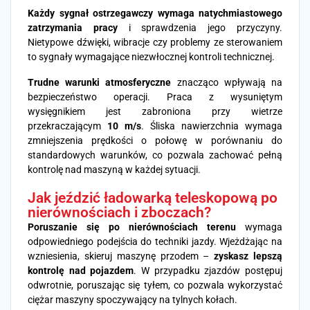
Każdy sygnał ostrzegawczy wymaga natychmiastowego
zatrzymania pracy
i sprawdzenia jego przyczyny.
Nietypowe dźwięki, wibracje czy problemy ze sterowaniem
to sygnały wymagające niezwłocznej kontroli technicznej.
Trudne warunki atmosferyczne
znacząco wpływają na
bezpieczeństwo operacji. Praca z wysuniętym
wysięgnikiem jest zabroniona przy wietrze
przekraczającym
10 m/s
. Śliska nawierzchnia wymaga
zmniejszenia prędkości o połowę w porównaniu do
standardowych warunków, co pozwala zachować pełną
kontrolę nad maszyną w każdej sytuacji.
Jak jeździć ładowarką teleskopową po
nierównościach i zboczach?
Poruszanie się po nierównościach terenu
wymaga
odpowiedniego podejścia do techniki jazdy. Wjeżdżając na
wzniesienia, skieruj maszynę przodem –
zyskasz lepszą
kontrolę nad pojazdem
. W przypadku zjazdów postępuj
odwrotnie, poruszając się tyłem, co pozwala wykorzystać
ciężar maszyny spoczywający na tylnych kołach.