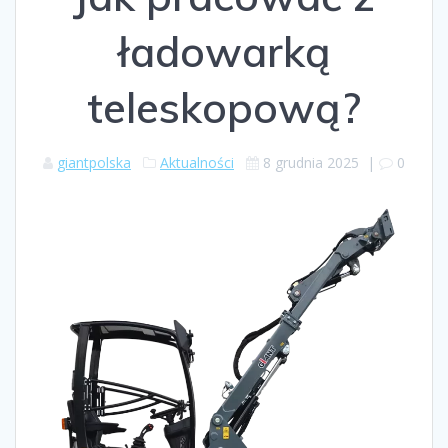
ładowarką
teleskopową?
giantpolska
Aktualności
8 grudnia 2025
|
0