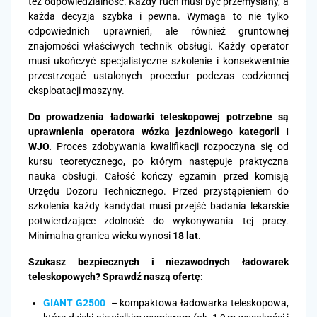
też odpowiedzialność. Każdy ruch musi być przemyślany, a
każda decyzja szybka i pewna. Wymaga to nie tylko
odpowiednich uprawnień, ale również gruntownej
znajomości właściwych technik obsługi. Każdy operator
musi ukończyć specjalistyczne szkolenie i konsekwentnie
przestrzegać ustalonych procedur podczas codziennej
eksploatacji maszyny.
Do prowadzenia ładowarki teleskopowej potrzebne są
uprawnienia operatora wózka jezdniowego kategorii I
WJO.
Proces zdobywania kwalifikacji rozpoczyna się od
kursu teoretycznego, po którym następuje praktyczna
nauka obsługi. Całość kończy egzamin przed komisją
Urzędu Dozoru Technicznego. Przed przystąpieniem do
szkolenia każdy kandydat musi przejść badania lekarskie
potwierdzające zdolność do wykonywania tej pracy.
Minimalna granica wieku wynosi
18 lat
.
Szukasz bezpiecznych i niezawodnych ładowarek
teleskopowych? Sprawdź naszą ofertę:
GIANT G2500
– kompaktowa ładowarka teleskopowa,