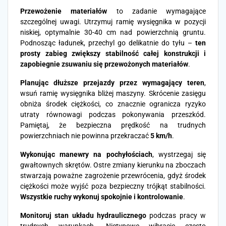
Przewożenie materiałów
to zadanie wymagające
szczególnej uwagi. Utrzymuj ramię wysięgnika w pozycji
niskiej, optymalnie 30-40 cm nad powierzchnią gruntu.
Podnosząc ładunek, przechyl go delikatnie do tyłu –
ten
prosty zabieg zwiększy stabilność całej konstrukcji i
zapobiegnie zsuwaniu się przewożonych materiałów
.
Planując dłuższe przejazdy przez wymagający teren
,
wsuń ramię wysięgnika bliżej maszyny. Skrócenie zasięgu
obniża środek ciężkości, co znacznie ogranicza ryzyko
utraty równowagi podczas pokonywania przeszkód.
Pamiętaj, że bezpieczna prędkość na trudnych
powierzchniach nie powinna przekraczać
5 km/h
.
Wykonując manewry na pochyłościach
, wystrzegaj się
gwałtownych skrętów. Ostre zmiany kierunku na zboczach
stwarzają poważne zagrożenie przewrócenia, gdyż środek
ciężkości może wyjść poza bezpieczny trójkąt stabilności.
Wszystkie ruchy wykonuj spokojnie i kontrolowanie
.
Monitoruj stan układu hydraulicznego
podczas pracy w
trudnych warunkach. Nietypowe wibracje często