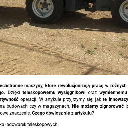
chstronne maszyny, które rewolucjonizują pracę w różnych 
go.
Dzięki
teleskopowemu wysięgnikowi
oraz
wymiennemu 
ktywność
operacji. W artykule przyjrzymy się, jak
te innowac
 i na budowach czy w magazynach.
Nie możemy zignorować ic
zowe znaczenie.
Czego dowiesz się z artykułu?
yka ładowarek teleskopowych.