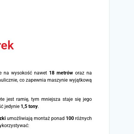
rek
nie na wysokość nawet
18 metrów
oraz na
raulicznie, co zapewnia maszynie wyjątkową
te jest ramię, tym mniejsza staje się jego
ć jedynie
1,5 tony
.
zki
umożliwiają montaż ponad
100
różnych
wykorzystywać: