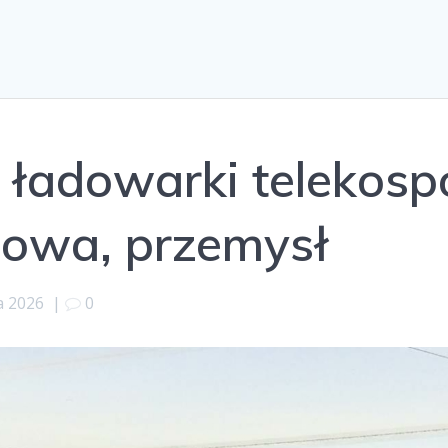
ładowarki telekosp
dowa, przemysł
a 2026
|
0