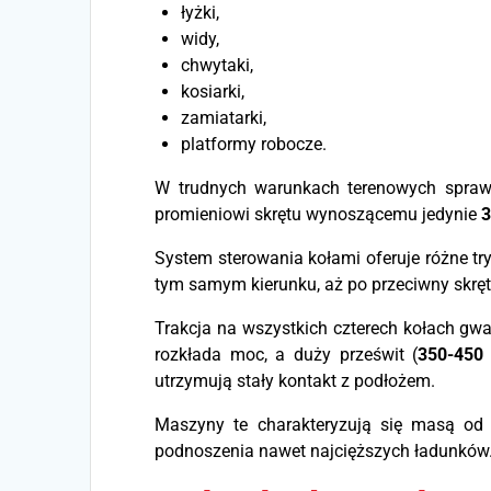
łyżki,
widy,
chwytaki,
kosiarki,
zamiatarki,
platformy robocze.
W trudnych warunkach terenowych spra
promieniowi skrętu wynoszącemu jedynie
3
System sterowania kołami oferuje różne tr
tym samym kierunku, aż po przeciwny skr
Trakcja na wszystkich czterech kołach gw
rozkłada moc, a duży prześwit (
350-45
utrzymują stały kontakt z podłożem.
Maszyny te charakteryzują się masą o
podnoszenia nawet najcięższych ładunków