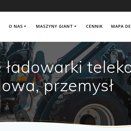
O NAS
MASZYNY GIANT
CENNIK
MAPA D
 ładowarki telek
dowa, przemysł