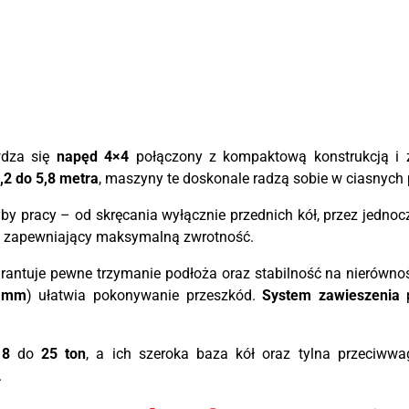
wdza się
napęd 4×4
połączony z kompaktową konstrukcją i 
,2 do 5,8 metra
, maszyny te doskonale radzą sobie w ciasnych 
yby pracy – od skręcania wyłącznie przednich kół, przez jednoc
ęt zapewniający maksymalną zwrotność.
arantuje pewne trzymanie podłoża oraz stabilność na nierówno
0 mm
) ułatwia pokonywanie przeszkód.
System zawieszenia
p
d
8
do
25 ton
, a ich szeroka baza kół oraz tylna przeciww
.