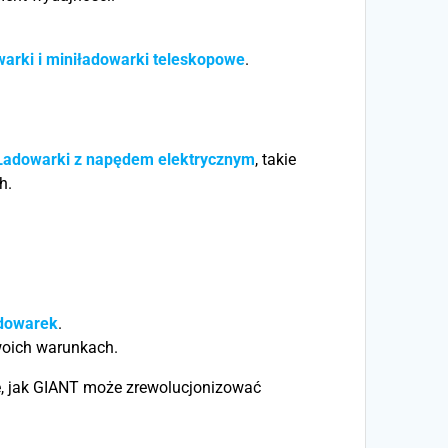
warki i miniładowarki teleskopowe
.
Ładowarki z napędem elektrycznym
, takie
h.
adowarek
.
woich warunkach.
ię, jak GIANT może zrewolucjonizować