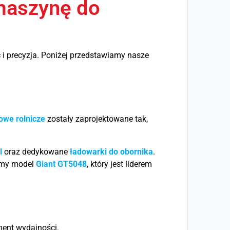
maszynę do
 i precyzja. Poniżej przedstawiamy nasze
owe rolnicze
zostały zaprojektowane tak,
l
oraz dedykowane
ładowarki do obornika
.
amy model
Giant GT5048
, który jest liderem
ent wydajności.