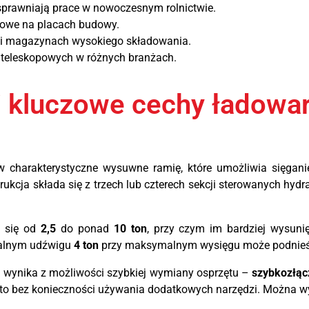
sprawniają prace w nowoczesnym rolnictwie.
opowe na placach budowy.
e i magazynach wysokiego składowania.
k teleskopowych w różnych branżach.
i kluczowe cechy ładowa
charakterystyczne wysuwne ramię, które umożliwia sięga
ukcja składa się z trzech lub czterech sekcji sterowanych hyd
a się od
2,5
do ponad
10 ton
, przy czym im bardziej wysunię
nalnym udźwigu
4 ton
przy maksymalnym wysięgu może podnieś
 wynika z możliwości szybkiej wymiany osprzętu –
szybkozłąc
ęsto bez konieczności używania dodatkowych narzędzi. Można 