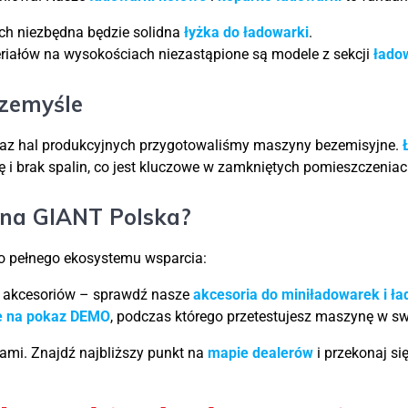
ch niezbędna będzie solidna
łyżka do ładowarki
.
iałów na wysokościach niezastąpione są modele z sekcji
łado
rzemyśle
z hal produkcyjnych przygotowaliśmy maszyny bezemisyjne.
cę i brak spalin, co jest kluczowe w zamkniętych pomieszczeniac
 na GIANT Polska?
do pełnego ekosystemu wsparcia:
 akcesoriów – sprawdź nasze
akcesoria do miniładowarek i ł
e na pokaz DEMO
, podczas którego przetestujesz maszynę w s
mi. Znajdź najbliższy punkt na
mapie dealerów
i przekonaj s